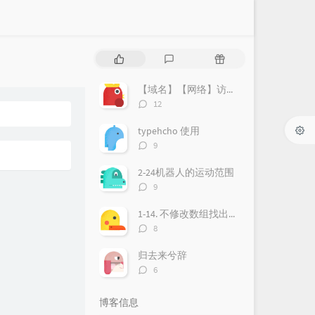
热
最
随
门
新
机
文
评
文
【域名】【网络】访问显示重定向次数过多
章
论
章
评
12
论
数：
typehcho 使用
评
9
论
数：
2-24机器人的运动范围
评
9
论
数：
1-14. 不修改数组找出重复的数字
评
8
论
数：
归去来兮辞
评
6
论
数：
博客信息