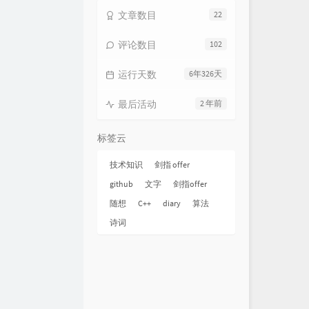
文章数目
22
评论数目
102
运行天数
6年326天
最后活动
2 年前
标签云
技术知识
剑指 offer
github
文字
剑指offer
随想
C++
diary
算法
诗词