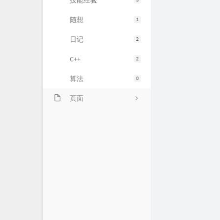
技能经验
随想
1
日记
2
C++
2
算法
0
页面
关于