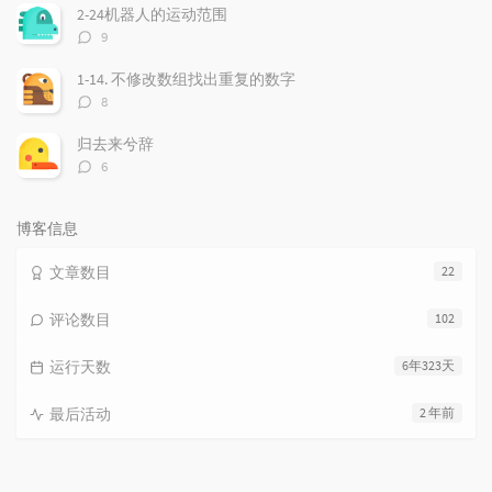
数：
2-24机器人的运动范围
评
9
论
数：
1-14. 不修改数组找出重复的数字
评
8
论
数：
归去来兮辞
评
6
论
数：
博客信息
文章数目
22
评论数目
102
运行天数
6年323天
最后活动
2 年前