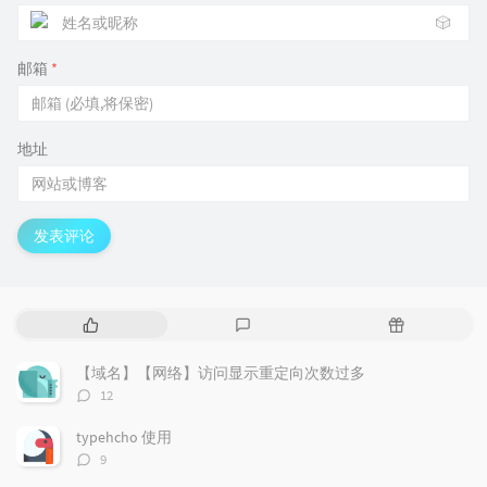
🎲
邮箱
*
地址
发表评论
热
最
随
门
新
机
文
评
文
【域名】【网络】访问显示重定向次数过多
章
论
章
评
12
论
数：
typehcho 使用
评
9
论